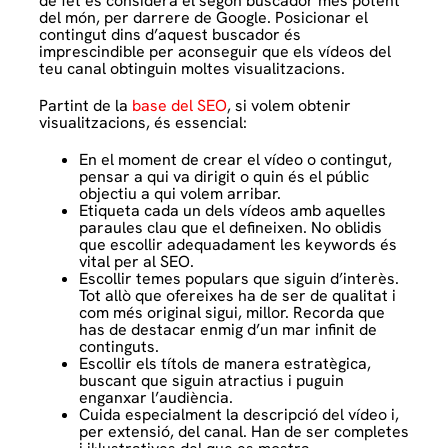
de fet es considera el segon buscador més potent
del món, per darrere de Google. Posicionar el
contingut dins d’aquest buscador és
imprescindible per aconseguir que els vídeos del
teu canal obtinguin moltes visualitzacions.
Partint de la
base del SEO
, si volem obtenir
visualitzacions, és essencial:
En el moment de crear el vídeo o contingut,
pensar a qui va dirigit o quin és el públic
objectiu a qui volem arribar.
Etiqueta cada un dels vídeos amb aquelles
paraules clau que el defineixen. No oblidis
que escollir adequadament les keywords és
vital per al SEO.
Escollir temes populars que siguin d’interès.
Tot allò que ofereixes ha de ser de qualitat i
com més original sigui, millor. Recorda que
has de destacar enmig d’un mar infinit de
continguts.
Escollir els títols de manera estratègica,
buscant que siguin atractius i puguin
enganxar l’audiència.
Cuida especialment la descripció del vídeo i,
per extensió, del canal. Han de ser completes