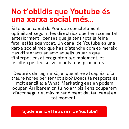
No t’oblidis que Youtube és
una xarxa social més…
Si tens un canal de Youtube completament
optimitzat seguint les directrius que hem comentat
anteriorment i penses que ja tens tota la feina
feta: estàs equivocat. Un canal de Youtube és una
xarxa social més que has d’atendre com es mereix.
Has d’interactuar amb aquells usuaris que
t’interpel·len, et pregunten o, simplement, et
feliciten pel teu servei o pels teus productes.
Després de llegir això, el que et ve al cap és: d’on
trauré hores per fer tot això? Doncs la resposta és
molt senzilla: a What! Marketing ens en podem
ocupar. Arribarem on tu no arribis i ens ocuparem
d’aconseguir el màxim rendiment del teu canal en
tot moment.
T’ajudem amb el teu canal de Youtube?