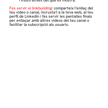
i il·lustratives del que es mostra.
Fes servir el linkbuilding
: comparteix l’enllaç del
teu vídeo o canal, incrusta’l a la teva web, al teu
perfil de Linkedin i fes servir les pantalles finals
per enllaçar amb altres vídeos del teu canal o
facilitar la subscripció als usuaris.