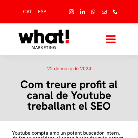
Skip
to
CAT
ESP
content
Toggle
Navigati
Inici,
22 de març de 2024
Sobre nosaltres,
Com treure profit al
canal de Youtube
Serveis,
treballant el SEO
Blog,
Contacte
Youtube compta amb un potent buscador intern,