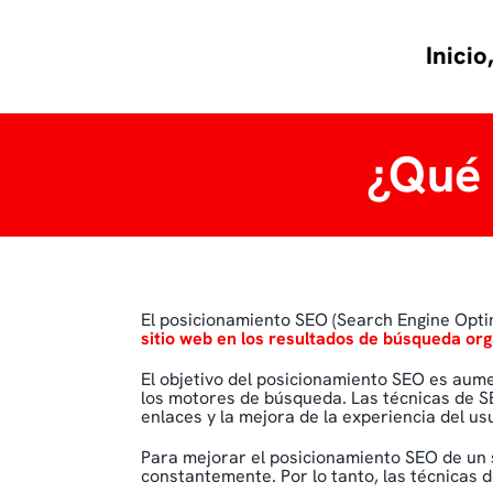
Saltar
al
contenido
Inicio
¿Qué 
El posicionamiento SEO (Search Engine Opti
sitio web en los resultados de búsqueda or
El objetivo del posicionamiento SEO es aumen
los motores de búsqueda. Las técnicas de SEO
enlaces y la mejora de la experiencia del us
Para mejorar el posicionamiento SEO de un 
constantemente. Por lo tanto, las técnicas 