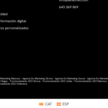
info@whatmkt.com
643 369 869
cidad
formación digital
tos personalizados
 Marketing Manresa
–
Agencia De Marketing Girona
–
Agencia De Marketing Osona
–
Agencia De Marketi
l Bages
–
Posicionamiento SEO Girona
–
Posicionamiento SEO Lleida
–
Posicionamiento SEO Manresa
ionamiento SEO Vilafranca
CAT
ESP