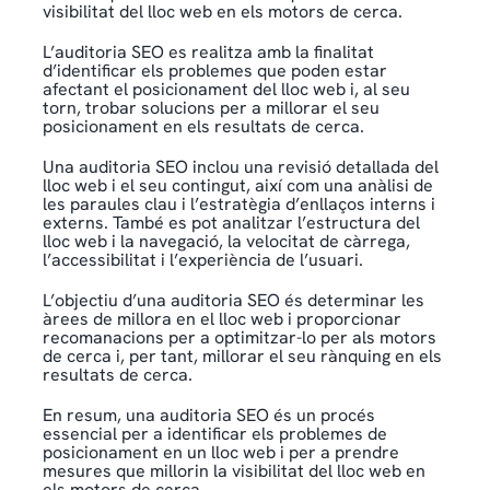
visibilitat del lloc web en els motors de cerca.
L’auditoria SEO es realitza amb la finalitat
d’identificar els problemes que poden estar
afectant el posicionament del lloc web i, al seu
torn, trobar solucions per a millorar el seu
posicionament en els resultats de cerca.
Una auditoria SEO inclou una revisió detallada del
lloc web i el seu contingut, així com una anàlisi de
les paraules clau i l’estratègia d’enllaços interns i
externs. També es pot analitzar l’estructura del
lloc web i la navegació, la velocitat de càrrega,
l’accessibilitat i l’experiència de l’usuari.
L’objectiu d’una auditoria SEO és determinar les
àrees de millora en el lloc web i proporcionar
recomanacions per a optimitzar-lo per als motors
de cerca i, per tant, millorar el seu rànquing en els
resultats de cerca.
En resum, una auditoria SEO és un procés
essencial per a identificar els problemes de
posicionament en un lloc web i per a prendre
mesures que millorin la visibilitat del lloc web en
els motors de cerca.