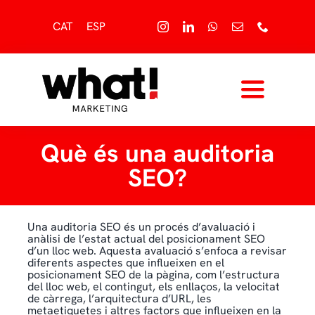
Skip
to
CAT
ESP
content
Toggle
Navigati
Inici,
Què és una auditoria
SEO?
Sobre nosaltres,
Serveis,
Una auditoria SEO és un procés d’avaluació i
anàlisi de l’estat actual del posicionament SEO
d’un lloc web. Aquesta avaluació s’enfoca a revisar
Blog,
diferents aspectes que influeixen en el
posicionament SEO de la pàgina, com l’estructura
del lloc web, el contingut, els enllaços, la velocitat
Contacte
de càrrega, l’arquitectura d’URL, les
metaetiquetes i altres factors que influeixen en la