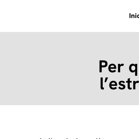
Skip
to
content
Ini
Per q
l’est