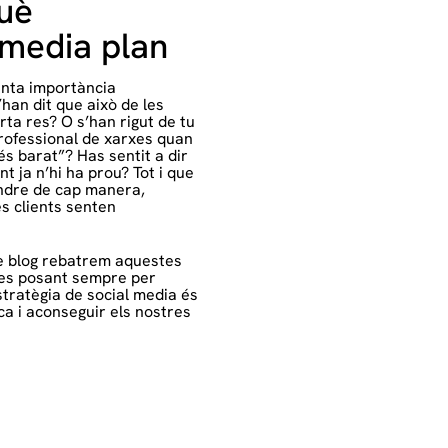
què
 media plan
anta importància
han dit que això de les
rta res? O s’han rigut de tu
professional de xarxes quan
s barat”? Has sentit a dir
 ja n’hi ha prou? Tot i que
ndre de cap manera,
s clients senten
re blog rebatrem aquestes
tes posant sempre per
tratègia de social media és
ca i aconseguir els nostres