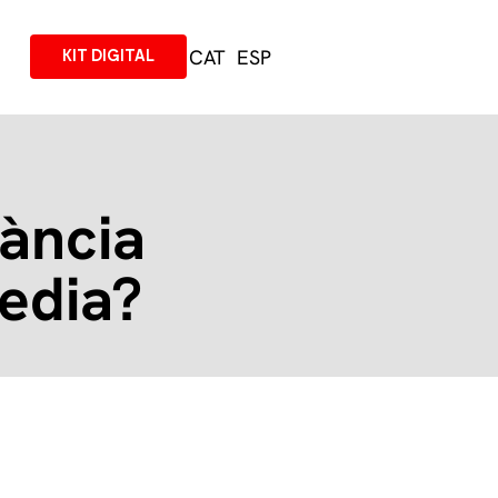
CAT
ESP
KIT DIGITAL
tància
media?