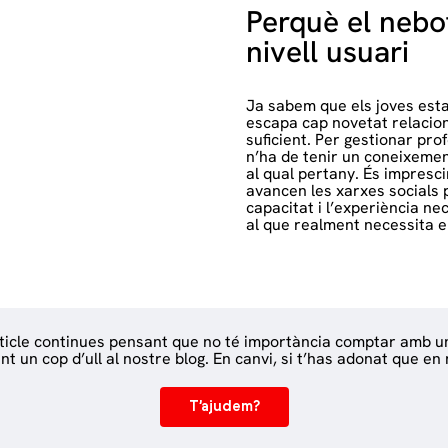
Perquè el nebo
nivell usuari
Ja sabem que els joves estan
escapa cap novetat relacion
suficient. Per gestionar pr
n’ha de tenir un coneixemen
al qual pertany. És impresci
avancen les xarxes socials 
capacitat i l’experiència n
al que realment necessita el
rticle continues pensant que no té importància comptar amb u
 un cop d’ull al nostre blog. En canvi, si t’has adonat que en
T’ajudem?