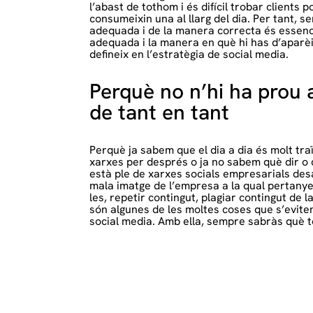
l’abast de tothom i és difícil trobar clients 
consumeixin una al llarg del dia. Per tant, s
adequada i de la manera correcta és essenci
adequada i la manera en què hi has d’aparè
defineix en l’estratègia de social media.
Perquè no n’hi ha prou
de tant en tant
Perquè ja sabem que el dia a dia és molt traï
xarxes per després o ja no sabem què dir o 
està ple de xarxes socials empresarials de
mala imatge de l’empresa a la qual pertany
les, repetir contingut, plagiar contingut de
són algunes de les moltes coses que s’evit
social media. Amb ella, sempre sabràs què to