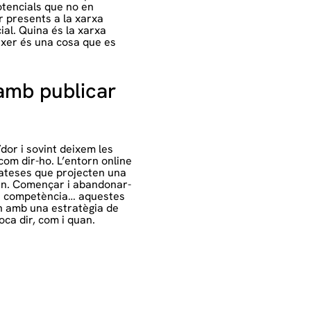
potencials que no en
er presents a la xarxa
al. Quina és la xarxa
ixer és una cosa que es
 amb publicar
dor i sovint deixem les
com dir-ho. L’entorn online
sateses que projecten una
en. Començar i abandonar-
 la competència… aquestes
en amb una estratègia de
ca dir, com i quan.