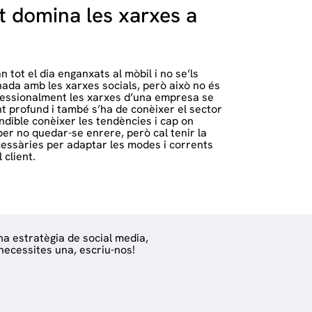
t domina les xarxes a
 tot el dia enganxats al mòbil i no se’ls
ada amb les xarxes socials, però això no és
ofessionalment les xarxes d’una empresa se
t profund i també s’ha de conèixer el sector
ndible conèixer les tendències i cap on
per no quedar-se enrere, però cal tenir la
ecessàries per adaptar les modes i corrents
 client.
na estratègia de social media,
 necessites una, escriu-nos!