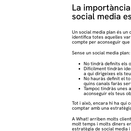
La importància
social media e
Un social media plan és un
identifica totes aquelles va
compte per aconseguir que la
Sense un social media plan:
No tindrà definits els 
Difícilment tindràn ide
a qui dirigeixes els te
No hauràs definit el t
quins canals faràs serv
Tampoc tindràs unes a
aconseguir els teus ob
Tot i això, encara hi ha qui
comptar amb una estratègia
A What! arriben molts clien
molt temps i molts diners en
estratègia de social media 